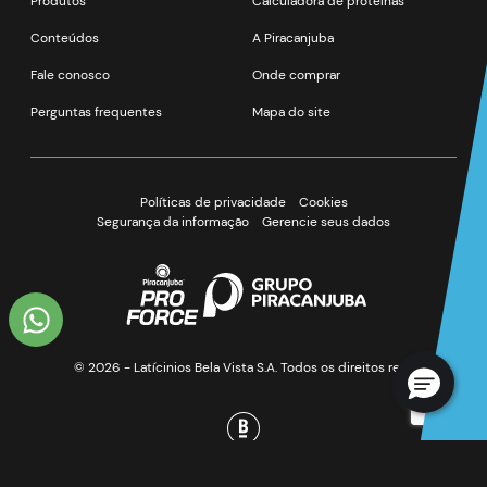
Produtos
Calculadora de proteínas
Conteúdos
A Piracanjuba
SOBRENOME
Fale conosco
Onde comprar
Perguntas frequentes
Mapa do site
DATA DE NASCIMENTO
Políticas de privacidade
Cookies
Segurança da informação
Gerencie seus dados
CELULAR
© 2026 - Latícinios Bela Vista S.A. Todos os direitos reservados.
*Ao enviar esse formulário, você confirma ter 18 anos ou
mais.
Newsletter - *Estou de acordo com a coleta e uso dos
dados fornecidos para as finalidades aqui descritas