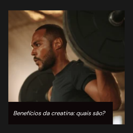
Q
c
Benefícios da creatina: quais são?
d